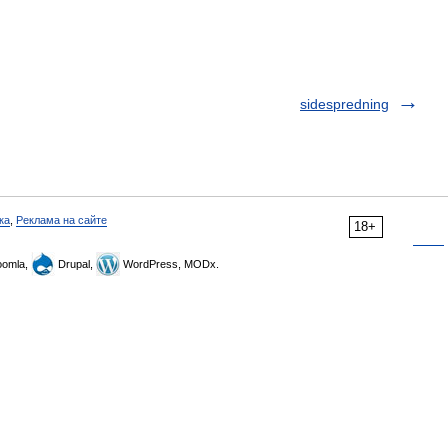
sidespredning
ка
,
Реклама на сайте
18+
omla,
Drupal,
WordPress, MODx.