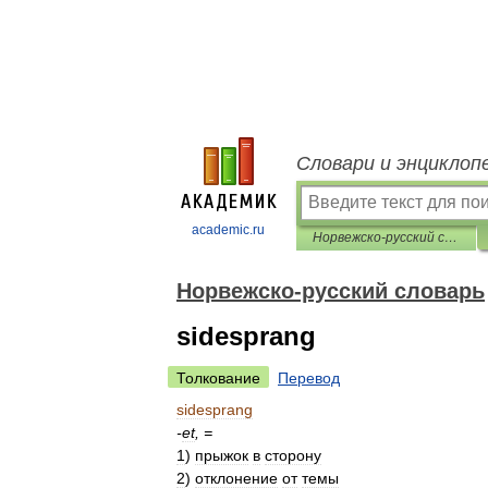
Словари и энциклоп
academic.ru
Норвежско-русский словарь
Норвежско-русский словарь
sidesprang
Толкование
Перевод
sidesprang
-
et
, =
1
)
прыжок
в
сторону
2
)
отклонение
от
темы