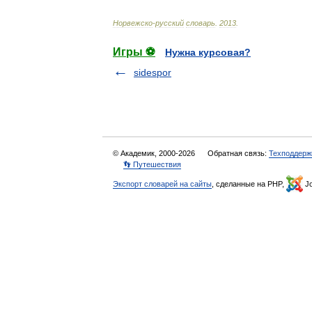
Норвежско
-
русский
словарь
.
2013
.
Игры ⚽
Нужна курсовая?
sidespor
© Академик, 2000-2026
Обратная связь:
Техподдерж
👣 Путешествия
Экспорт словарей на сайты
, сделанные на PHP,
Jo