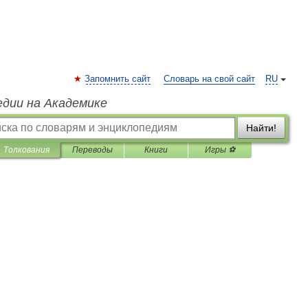
Запомнить сайт
Словарь на свой сайт
RU
едии на Академике
Найти!
Толкования
Переводы
Книги
Игры ⚽